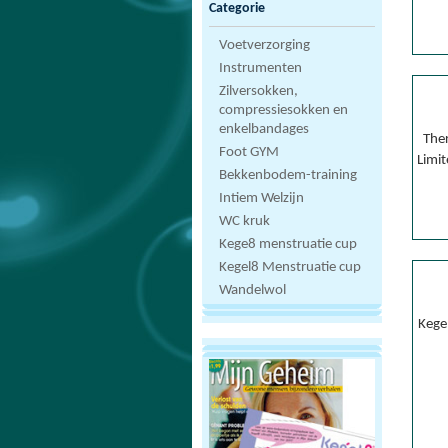
Categorie
Voetverzorging
Instrumenten
Zilversokken,
compressiesokken en
enkelbandages
The
Foot GYM
Limit
Bekkenbodem-training
Intiem Welzijn
WC kruk
Kege8 menstruatie cup
Kegel8 Menstruatie cup
Wandelwol
Kege