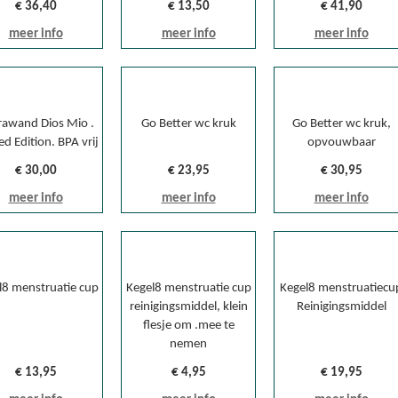
€ 36,40
€ 13,50
€ 41,90
meer info
meer info
meer info
rawand Dios Mio .
Go Better wc kruk
Go Better wc kruk,
ed Edition. BPA vrij
opvouwbaar
€ 30,00
€ 23,95
€ 30,95
meer info
meer info
meer info
l8 menstruatie cup
Kegel8 menstruatie cup
Kegel8 menstruatiecu
reinigingsmiddel, klein
Reinigingsmiddel
flesje om .mee te
nemen
€ 13,95
€ 4,95
€ 19,95