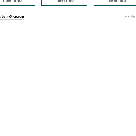
meer info
meer info
meer info
d by
myShop.com
<< Vorige