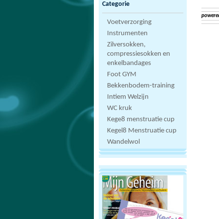
Categorie
powere
Voetverzorging
Instrumenten
Zilversokken,
compressiesokken en
enkelbandages
Foot GYM
Bekkenbodem-training
Intiem Welzijn
WC kruk
Kege8 menstruatie cup
Kegel8 Menstruatie cup
Wandelwol